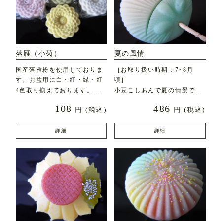
落雁（小菊）
夏の風情
国産落雁粉を使用しておりま
［お取り扱い時期：7~8月
す。お盆用に白・紅・緑・紅
頃］
4色取り揃えております。
小豆こしあんで夏の情景であ
（お盆時期以外は白・緑の
る涼しげな「うちわ」を表現
108
486
円
(税込)
円
(税込)
しました
詳細
詳細