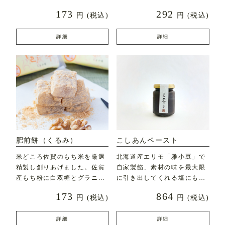
加えて煉り上げた白こし
ュバターと深みのある発
173
292
円
(税込)
円
(税込)
詳細
詳細
肥前餅（くるみ）
こしあんペースト
米どころ佐賀のもち米を厳選
北海道産エリモ「雅小豆」で
精製し創りあげました。佐賀
自家製餡、素材の味を最大限
産もち粉に白双糖とグラニュ
に引き出してくれる塩にもこ
ー糖を加えやわらかく煉
だわり、風と太陽と自然
173
864
円
(税込)
円
(税込)
詳細
詳細