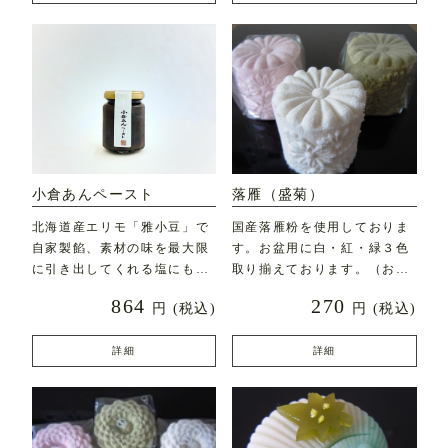
小倉あんペースト
落雁（盛菊）
北海道産エリモ「雅小豆」で
国産落雁粉を使用しておりま
自家製餡、素材の味を最大限
す。お盆用に白・紅・緑３色
に引き出してくれる塩にもこ
取り揃えております。（お盆
だわり、風と太陽と自然
時期以外は白・緑のみの
864
270
円
(税込)
円
(税込)
詳細
詳細