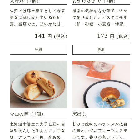
丸房露（1個）
おかげさまで（1個）
佐賀では郷土菓子として老若
感謝の気持ちをお菓子に込め
男女に親しまれている丸房
て創りました。カステラ生地
露。当店では、ほのかな甘み
（卵・砂糖・小麦粉・蜂蜜な
とふんわりとした食感にこ
ど）にフレッシュバター
141
173
円
(税込)
円
(税込)
詳細
詳細
今山の陣（1個）
窯出し
北海道十勝産の大手亡豆を自
甘みと酸味のバランスが抜群
家製あんした生あんに、白双
の味わい深いフルーツカステ
糖、グラニュー糖、米あめを
ラです。香りの良いフレッシ