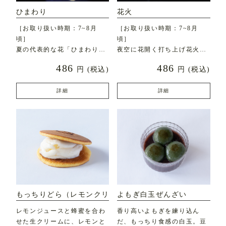
ひまわり
花火
［お取り扱い時期：7~8月
［お取り扱い時期：7~8月
頃］
頃］
夏の代表的な花「ひまわり」
夜空に花開く打ち上げ花火を
を鮮やかに表現しました。
美しく表現しました。
486
486
円
(税込)
円
(税込)
詳細
詳細
もっちりどら（レモンクリ
よもぎ白玉ぜんざい
ーム）
レモンジュースと蜂蜜を合わ
香り高いよもぎを練り込ん
せた生クリームに、レモンと
だ、もっちり食感の白玉。豆