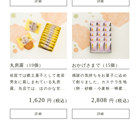
詳細
詳細
丸房露（10個）
おかげさまで（15個）
佐賀では郷土菓子として老若
感謝の気持ちをお菓子に込め
男女に親しまれている丸房
て創りました。カステラ生地
露。当店では、ほのかな甘み
（卵・砂糖・小麦粉・蜂蜜な
とふんわりとした食感にこ
ど）にフレッシュバター
1,620
2,808
円
(税込)
円
(税込)
詳細
詳細