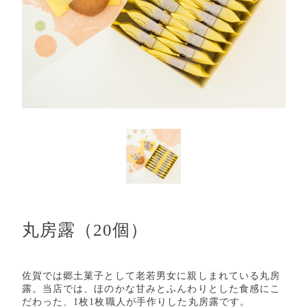
丸房露（20個）
佐賀では郷土菓子として老若男女に親しまれている丸房
露。当店では、ほのかな甘みとふんわりとした食感にこ
だわった、1枚1枚職人が手作りした丸房露です。