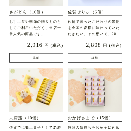
さがどら（10個）
佐賀ぜりぃ（6個）
お手土産や季節の贈りものと
佐賀で育ったこだわりの果物
してご利用いただく、当店一
を全国の皆様に味わっていた
番人気の商品です。
だきたい、その想いで、2020
年7月に新発売した
2,916
2,808
円
(税込)
円
(税込)
直径約7c
詳細
詳細
丸房露（10個）
おかげさまで（15個）
佐賀では郷土菓子として老若
感謝の気持ちをお菓子に込め