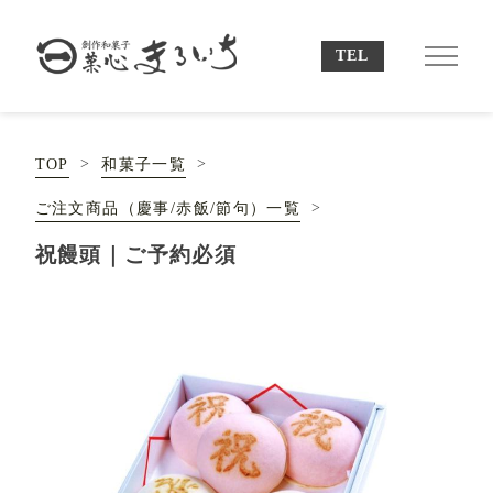
TOP
和菓子一覧
ご注文商品（慶事/赤飯/節句）一覧
祝饅頭｜ご予約必須