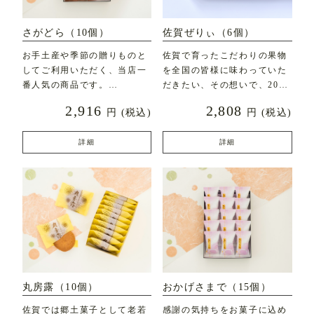
さがどら（10個）
佐賀ぜりぃ（6個）
お手土産や季節の贈りものと
佐賀で育ったこだわりの果物
してご利用いただく、当店一
を全国の皆様に味わっていた
番人気の商品です。
だきたい、その想いで、2020
年7月に新発売した
2,916
2,808
円
(税込)
円
(税込)
直径約7c
詳細
詳細
丸房露（10個）
おかげさまで（15個）
佐賀では郷土菓子として老若
感謝の気持ちをお菓子に込め