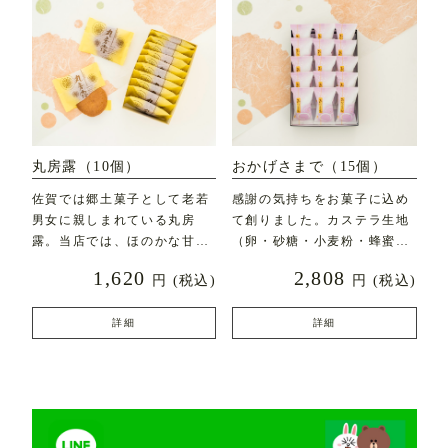
丸房露（10個）
おかげさまで（15個）
佐賀では郷土菓子として老若
感謝の気持ちをお菓子に込め
男女に親しまれている丸房
て創りました。カステラ生地
露。当店では、ほのかな甘み
（卵・砂糖・小麦粉・蜂蜜な
とふんわりとした食感にこ
ど）にフレッシュバター
1,620
2,808
円
(税込)
円
(税込)
詳細
詳細