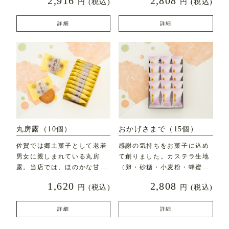
2,916
2,808
円
(税込)
円
(税込)
直径約7c
詳細
詳細
丸房露（10個）
おかげさまで（15個）
佐賀では郷土菓子として老若
感謝の気持ちをお菓子に込め
男女に親しまれている丸房
て創りました。カステラ生地
露。当店では、ほのかな甘み
（卵・砂糖・小麦粉・蜂蜜な
とふんわりとした食感にこ
ど）にフレッシュバター
1,620
2,808
円
(税込)
円
(税込)
詳細
詳細